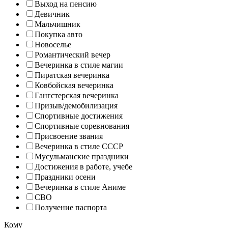
Выход на пенсию
Девичник
Мальчишник
Покупка авто
Новоселье
Романтический вечер
Вечеринка в стиле магии
Пиратская вечеринка
Ковбойская вечеринка
Гангстерская вечеринка
Призыв/демобилизация
Спортивные достижения
Спортивные соревнования
Присвоение звания
Вечеринка в стиле СССР
Мусульманские праздники
Достижения в работе, учебе
Праздники осени
Вечеринка в стиле Аниме
СВО
Получение паспорта
Кому