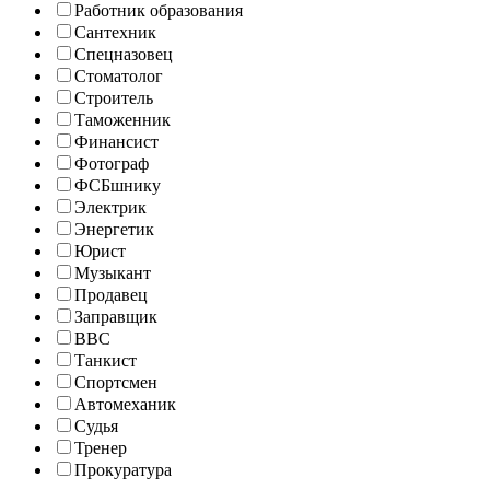
Работник образования
Сантехник
Спецназовец
Стоматолог
Строитель
Таможенник
Финансист
Фотограф
ФСБшнику
Электрик
Энергетик
Юрист
Музыкант
Продавец
Заправщик
ВВС
Танкист
Спортсмен
Автомеханик
Судья
Тренер
Прокуратура