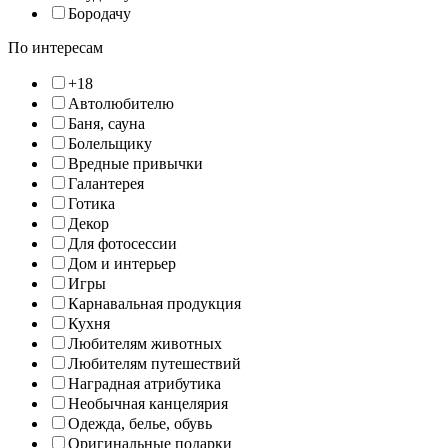
Бородачу
По интересам
+18
Автолюбителю
Баня, сауна
Болельщику
Вредные привычки
Галантерея
Готика
Декор
Для фотосессии
Дом и интерьер
Игры
Карнавальная продукция
Кухня
Любителям животных
Любителям путешествий
Наградная атрибутика
Необычная канцелярия
Одежда, белье, обувь
Оригинальные подарки