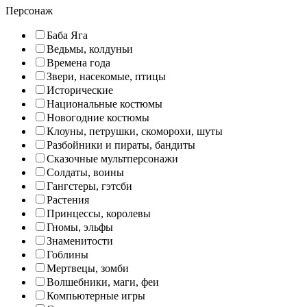
Персонаж
Баба Яга
Ведьмы, колдуньи
Времена года
Звери, насекомые, птицы
Исторические
Национальные костюмы
Новогодние костюмы
Клоуны, петрушки, скоморохи, шуты
Разбойники и пираты, бандиты
Сказочные мультперсонажи
Солдаты, воины
Гангстеры, гэтсби
Растения
Принцессы, королевы
Гномы, эльфы
Знаменитости
Гоблины
Мертвецы, зомби
Волшебники, маги, феи
Компьютерные игры