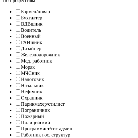
По профессиям
Бармен/повар
Бухгалтер
ВДВшник
Водитель
Военный
ГАИшник
Дизайнер
Железнодорожник
Мед. работник
Моряк
МЧСник
Налоговик
Начальник
Нефтяник
Охранник
Парикмахер/стилист
Пограничник
Пожарный
Полицейский
Программист/сис.админ
Работник гос. структур