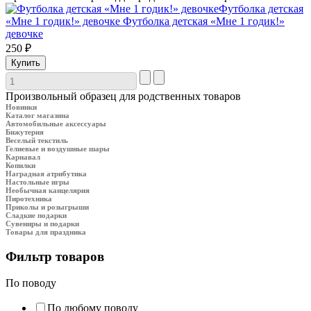
Футболка детская
«Мне 1 годик!» девочке
Футболка детская «Мне 1 годик!»
девочке
250 ₽
Произвольный образец для родственных товаров
Новинки
Каталог магазина
Автомобильные аксессуары
Бижутерия
Веселый текстиль
Гелиевые и воздушные шары
Карнавал
Копилки
Наградная атрибутика
Настольные игры
Необычная канцелярия
Пиротехника
Приколы и розыгрыши
Сладкие подарки
Сувениры и подарки
Товары для праздника
Фильтр товаров
По поводу
По любому поводу