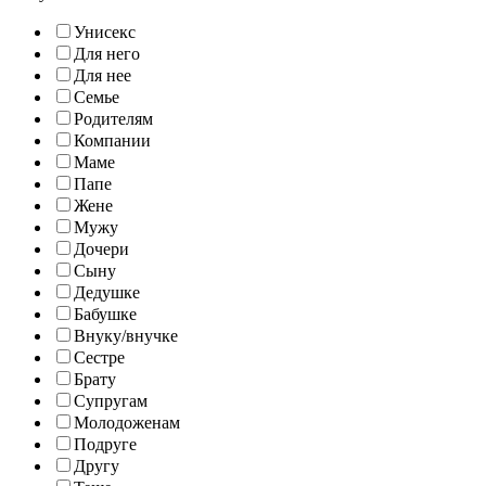
Унисекс
Для него
Для нее
Семье
Родителям
Компании
Маме
Папе
Жене
Мужу
Дочери
Сыну
Дедушке
Бабушке
Внуку/внучке
Сестре
Брату
Супругам
Молодоженам
Подруге
Другу