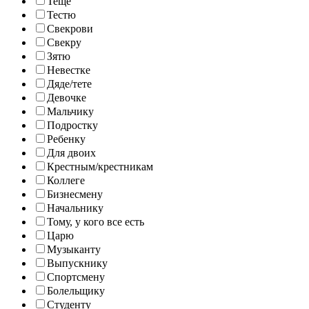
Теще
Тестю
Свекрови
Свекру
Зятю
Невестке
Дяде/тете
Девочке
Мальчику
Подростку
Ребенку
Для двоих
Крестным/крестникам
Коллеге
Бизнесмену
Начальнику
Тому, у кого все есть
Царю
Музыканту
Выпускнику
Спортсмену
Болельщику
Студенту