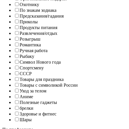
Охотнику
По знакам зодиака
Предсказания/гадания
Приколы
Продукты питания
Развлечения/отдых
Розыгрыш
Романтика
Ручная работа
Рыбаку
Символ Нового года
Спортсмену
СССР
Товары для праздника
Товары с символикой России
Уход за телом
Аниме
Полезные гаджеты
брелки
Здоровье и фитнес
Шары