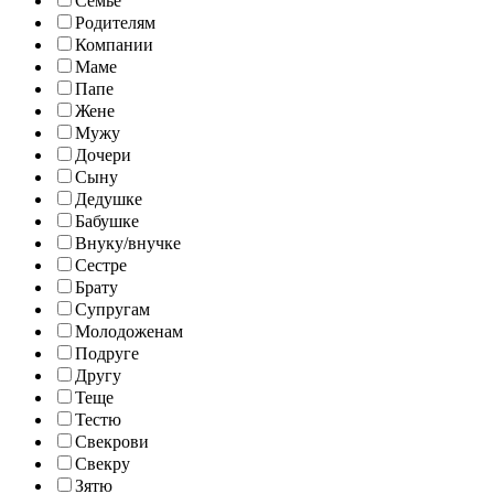
Семье
Родителям
Компании
Маме
Папе
Жене
Мужу
Дочери
Сыну
Дедушке
Бабушке
Внуку/внучке
Сестре
Брату
Супругам
Молодоженам
Подруге
Другу
Теще
Тестю
Свекрови
Свекру
Зятю