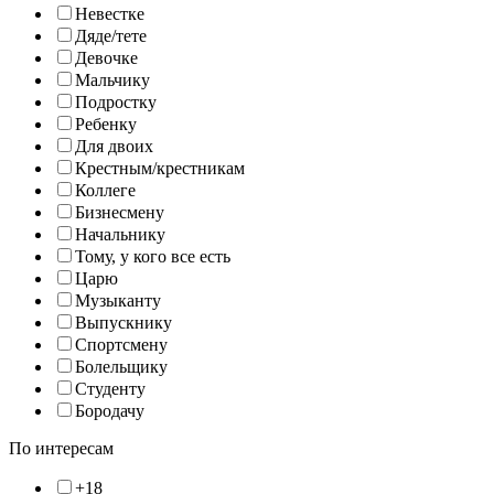
Невестке
Дяде/тете
Девочке
Мальчику
Подростку
Ребенку
Для двоих
Крестным/крестникам
Коллеге
Бизнесмену
Начальнику
Тому, у кого все есть
Царю
Музыканту
Выпускнику
Спортсмену
Болельщику
Студенту
Бородачу
По интересам
+18