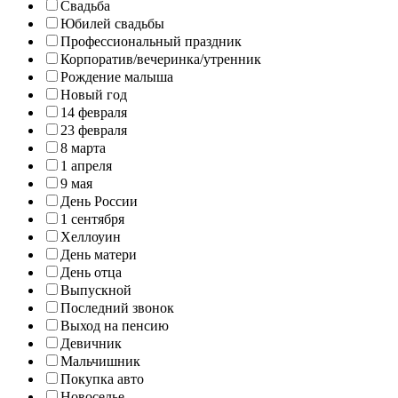
Свадьба
Юбилей свадьбы
Профессиональный праздник
Корпоратив/вечеринка/утренник
Рождение малыша
Новый год
14 февраля
23 февраля
8 марта
1 апреля
9 мая
День России
1 сентября
Хеллоуин
День матери
День отца
Выпускной
Последний звонок
Выход на пенсию
Девичник
Мальчишник
Покупка авто
Новоселье