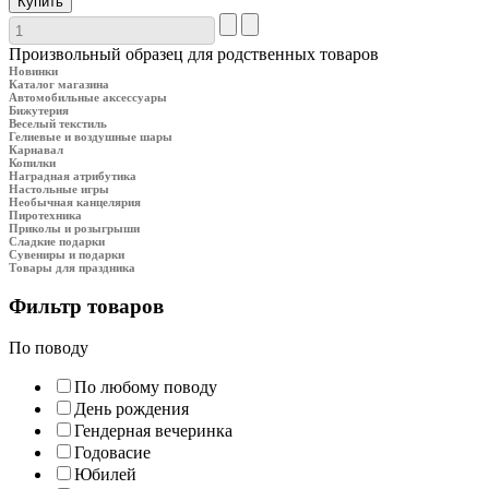
Произвольный образец для родственных товаров
Новинки
Каталог магазина
Автомобильные аксессуары
Бижутерия
Веселый текстиль
Гелиевые и воздушные шары
Карнавал
Копилки
Наградная атрибутика
Настольные игры
Необычная канцелярия
Пиротехника
Приколы и розыгрыши
Сладкие подарки
Сувениры и подарки
Товары для праздника
Фильтр товаров
По поводу
По любому поводу
День рождения
Гендерная вечеринка
Годовасие
Юбилей