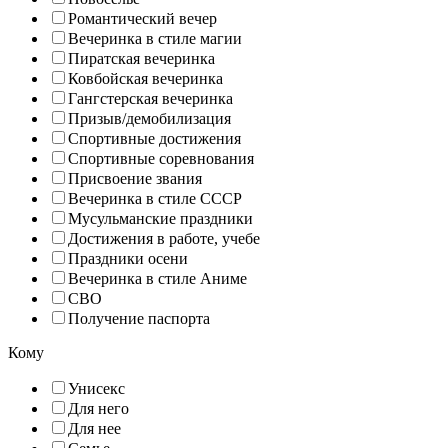
Романтический вечер
Вечеринка в стиле магии
Пиратская вечеринка
Ковбойская вечеринка
Гангстерская вечеринка
Призыв/демобилизация
Спортивные достижения
Спортивные соревнования
Присвоение звания
Вечеринка в стиле СССР
Мусульманские праздники
Достижения в работе, учебе
Праздники осени
Вечеринка в стиле Аниме
СВО
Получение паспорта
Кому
Унисекс
Для него
Для нее