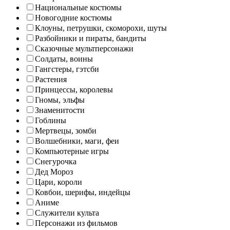
Национальные костюмы
Новогодние костюмы
Клоуны, петрушки, скоморохи, шуты
Разбойники и пираты, бандиты
Сказочные мультперсонажи
Солдаты, воины
Гангстеры, гэтсби
Растения
Принцессы, королевы
Гномы, эльфы
Знаменитости
Гоблины
Мертвецы, зомби
Волшебники, маги, феи
Компьютерные игры
Снегурочка
Дед Мороз
Цари, короли
Ковбои, шерифы, индейцы
Аниме
Служители культа
Персонажи из фильмов