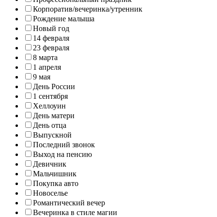
Корпоратив/вечеринка/утренник
Рождение малыша
Новый год
14 февраля
23 февраля
8 марта
1 апреля
9 мая
День России
1 сентября
Хеллоуин
День матери
День отца
Выпускной
Последний звонок
Выход на пенсию
Девичник
Мальчишник
Покупка авто
Новоселье
Романтический вечер
Вечеринка в стиле магии