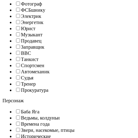
Фотограф
ФСБшнику
Электрик
Энергетик
Юрист
Музыкант
Продавец
Заправщик
ВВС
Танкист
Спортсмен
Автомеханик
Судья
Тренер
Прокуратура
Персонаж
Баба Яга
Ведьмы, колдуньи
Времена года
Звери, насекомые, птицы
Исторические