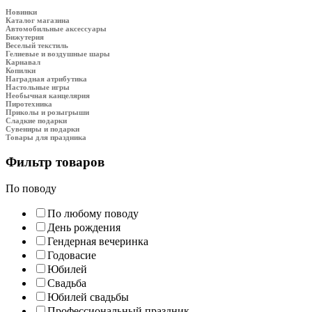
Новинки
Каталог магазина
Автомобильные аксессуары
Бижутерия
Веселый текстиль
Гелиевые и воздушные шары
Карнавал
Копилки
Наградная атрибутика
Настольные игры
Необычная канцелярия
Пиротехника
Приколы и розыгрыши
Сладкие подарки
Сувениры и подарки
Товары для праздника
Фильтр товаров
По поводу
По любому поводу
День рождения
Гендерная вечеринка
Годовасие
Юбилей
Свадьба
Юбилей свадьбы
Профессиональный праздник