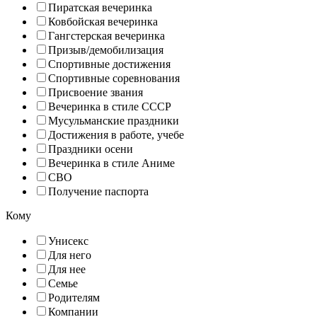
Пиратская вечеринка
Ковбойская вечеринка
Гангстерская вечеринка
Призыв/демобилизация
Спортивные достижения
Спортивные соревнования
Присвоение звания
Вечеринка в стиле СССР
Мусульманские праздники
Достижения в работе, учебе
Праздники осени
Вечеринка в стиле Аниме
СВО
Получение паспорта
Кому
Унисекс
Для него
Для нее
Семье
Родителям
Компании