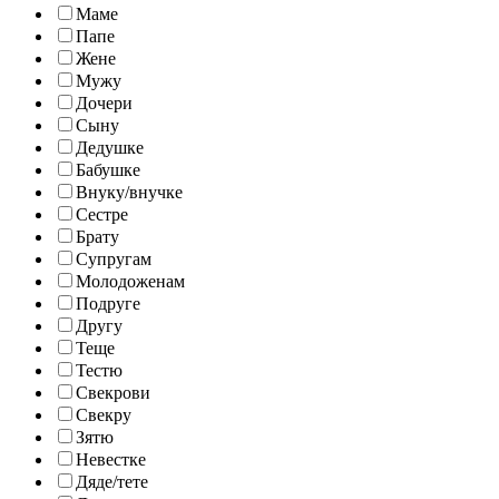
Маме
Папе
Жене
Мужу
Дочери
Сыну
Дедушке
Бабушке
Внуку/внучке
Сестре
Брату
Супругам
Молодоженам
Подруге
Другу
Теще
Тестю
Свекрови
Свекру
Зятю
Невестке
Дяде/тете