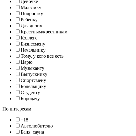
Девочке
Мальчику
Подростку
Ребенку
Для двоих
Крестным/крестникам
Коллеге
Бизнесмену
Начальнику
Тому, у кого все есть
Царю
Музыканту
Выпускнику
Спортсмену
Болельщику
Студенту
Бородачу
По интересам
+18
Автолюбителю
Баня, сауна