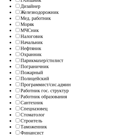
ГАИшник
Дизайнер
Железнодорожник
Мед. работник
Моряк
МЧСник
Налоговик
Начальник
Нефтяник
Охранник
Парикмахер/стилист
Пограничник
Пожарный
Полицейский
Программист/сис.админ
Работник гос. структур
Работник образования
Сантехник
Спецназовец
Стоматолог
Строитель
Таможенник
Финансист