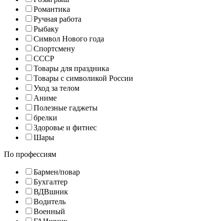
Романтика
Ручная работа
Рыбаку
Символ Нового года
Спортсмену
СССР
Товары для праздника
Товары с символикой России
Уход за телом
Аниме
Полезные гаджеты
брелки
Здоровье и фитнес
Шары
По профессиям
Бармен/повар
Бухгалтер
ВДВшник
Водитель
Военный