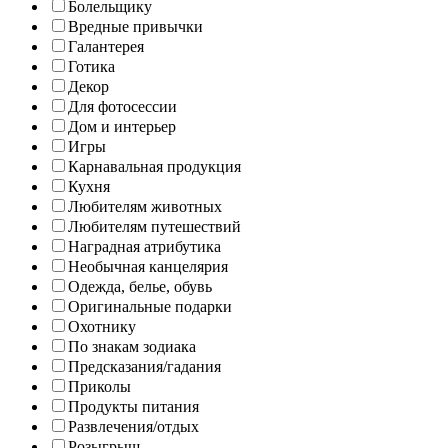
Болельщику
Вредные привычки
Галантерея
Готика
Декор
Для фотосессии
Дом и интерьер
Игры
Карнавальная продукция
Кухня
Любителям животных
Любителям путешествий
Наградная атрибутика
Необычная канцелярия
Одежда, белье, обувь
Оригинальные подарки
Охотнику
По знакам зодиака
Предсказания/гадания
Приколы
Продукты питания
Развлечения/отдых
Розыгрыш