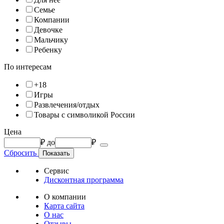
Семье
Компании
Девочке
Мальчику
Ребенку
По интересам
+18
Игры
Развлечения/отдых
Товары с символикой России
Цена
₽
до
₽
Сбросить
Сервис
Дисконтная программа
О компании
Карта сайта
О нас
Отзывы