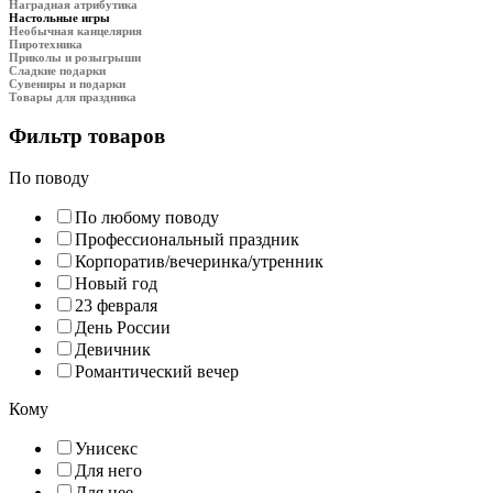
Наградная атрибутика
Настольные игры
Необычная канцелярия
Пиротехника
Приколы и розыгрыши
Сладкие подарки
Сувениры и подарки
Товары для праздника
Фильтр товаров
По поводу
По любому поводу
Профессиональный праздник
Корпоратив/вечеринка/утренник
Новый год
23 февраля
День России
Девичник
Романтический вечер
Кому
Унисекс
Для него
Для нее