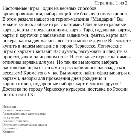
Страница 1 из 2
Настольные игры - один из веселых способов
времяпровождения, набирающий все большую популярность.
В этом разделе нашего интернет-магазина "Мандарин" Вы
можете купить любые игры с картами. Обычные игральные
карты, карты с предсказаниями, карты Таро, гадальные карты,
карты и карточки с забавными заданиями, фанты, карты для
покера, карты для мафии - все это и многое другое Вы можете
купить в нашем магазине в городе Черкесске. Логические
игры с картами заставят Вас думать, рассуждать и следить за
происходящем на игровом поле. Настольные игры с картами -
отличная зарядка для ума. Но так же вы можете выбрать
настольные игры с фантами и расслабившись наслаждаться
весельем! Кроме того у нас Вы можете найти офисные игры с
картами, наборы для проведения дней рождения и
корпоративов, подарочные наборы карт и многое другое!
Доставка по городу Черкесску курьером, доставка по России
почтой или ТК.
Новинки
Каталог магазина
Автомобильные аксессуары
Бижутерия
Веселый текстиль
Гелиевые и воздушные шары
Карнавал
Копилки