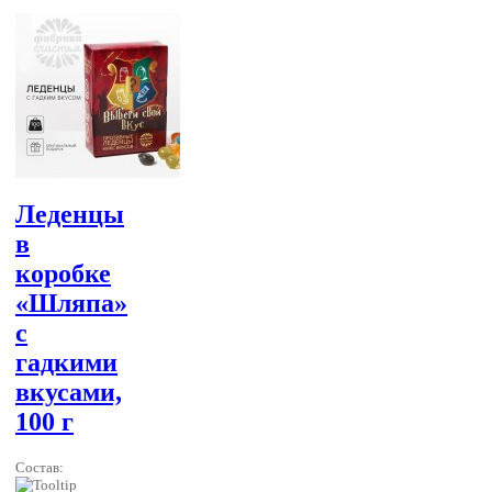
Леденцы
в
коробке
«Шляпа»
с
гадкими
вкусами,
100 г
Состав: