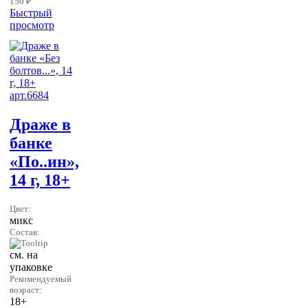
150 ₽
Быстрый
просмотр
Драже в
банке
«По..ин»,
14 г, 18+
Цвет:
микс
Состав:
см. на
упаковке
Рекомендуемый
возраст:
18+