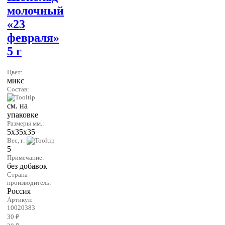
молочный
«23
февраля»
5 г
Цвет:
микс
Состав:
см. на
упаковке
Размеры мм.:
5х35х35
Вес, г:
5
Примечание:
без добавок
Страна-
производитель:
Россия
Артикул:
10020383
30 ₽