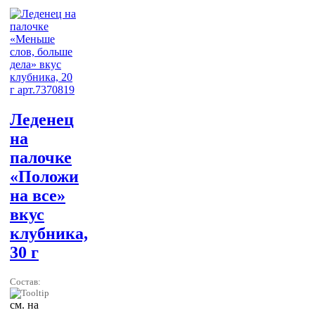
Леденец
на
палочке
«Положи
на все»
вкус
клубника,
30 г
Состав:
см. на