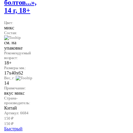
болтов...»,
14 г, 18+
Цвет:
микс
Состав:
см. на
упаковке
Рекомендуемый
возраст:
18+
Размеры мм.:
17х40х62
Вес, г:
14
Примечание:
вкус микс
Страна-
производитель:
Китай
Артикул: 6684
150 ₽
150 ₽
Быстрый