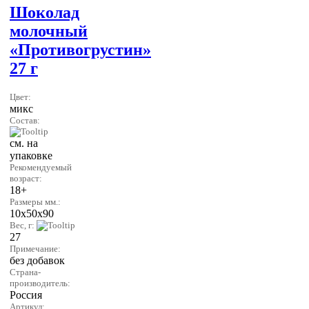
Шоколад
молочный
«Противогрустин»
27 г
Цвет:
микс
Состав:
см. на
упаковке
Рекомендуемый
возраст:
18+
Размеры мм.:
10х50х90
Вес, г:
27
Примечание:
без добавок
Страна-
производитель:
Россия
Артикул: