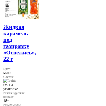
Жидкая
карамель
под
газировку
«Освежись»,
22 г
Цвет:
микс
Состав:
см. на
упаковке
Рекомендуемый
возраст:
18+
Размеры мм.: