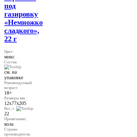
под
газировку
«Немножко
сладкого»,
22 г
Цвет:
микс
Состав:
см. на
упаковке
Рекомендуемый
возраст:
18+
Размеры мм.:
12х77х205
Вес, г:
22
Примечание:
кола
Страна-
производитель: