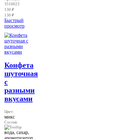
3516023
130 ₽
130 ₽
Быстрый
просмотр
Конфета
шуточная
с
разными
вкусами
Цвет:
микс
Состав:
вода, сахар,
ароматизатор,