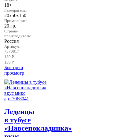
18+
Размеры мм.:
20х50х150
Примечание:
20 гр.
Страна-
производитель:
Россия
Артикул:
7370817
130 ₽
130 ₽
Быстрый
просмотр
Леденцы
в тубусе
«Навсепокладинка»
вкус