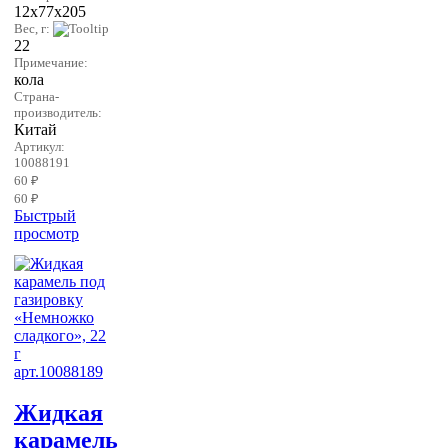
12х77х205
Вес, г:
22
Примечание:
кола
Страна-
производитель:
Китай
Артикул:
10088191
60 ₽
60 ₽
Быстрый
просмотр
Жидкая
карамель