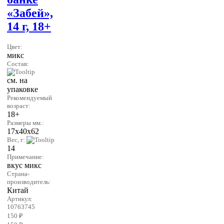
«Забей»,
14 г, 18+
Цвет:
микс
Состав:
см. на
упаковке
Рекомендуемый
возраст:
18+
Размеры мм.:
17х40х62
Вес, г:
14
Примечание:
вкус микс
Страна-
производитель:
Китай
Артикул:
10763745
150 ₽