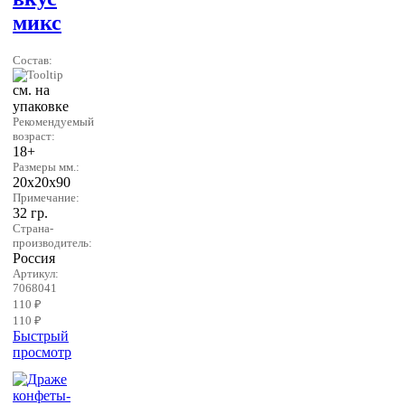
микс
Состав:
см. на
упаковке
Рекомендуемый
возраст:
18+
Размеры мм.:
20х20х90
Примечание:
32 гр.
Страна-
производитель:
Россия
Артикул:
7068041
110 ₽
110 ₽
Быстрый
просмотр