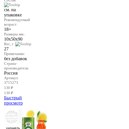
Состав:
см. на
упаковке
Рекомендуемый
возраст:
18+
Размеры мм.:
10х50х90
Вес, г:
27
Примечание:
без добавок
Страна-
производитель:
Россия
Артикул:
3715273
130 ₽
130 ₽
Быстрый
просмотр