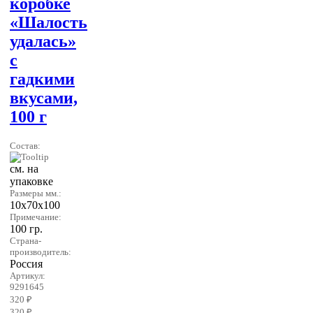
коробке
«Шалость
удалась»
с
гадкими
вкусами,
100 г
Состав:
см. на
упаковке
Размеры мм.:
10х70х100
Примечание:
100 гр.
Страна-
производитель:
Россия
Артикул:
9291645
320 ₽
320 ₽