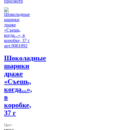
просмотр
Шоколадные
шарики
драже
«Съешь,
когда...»,
в
коробке,
37 г
Цвет:
микс