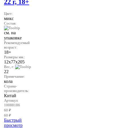
22 г, 18+
Цвет:
микс
Состав:
см. на
упаковке
Рекомендуемый
возраст:
18+
Размеры мм.:
12х77х205
Вес, г:
22
Примечание:
кола
Страна-
производитель:
Китай
Артикул:
10088186
60 ₽
60 ₽
Быстрый
просмотр