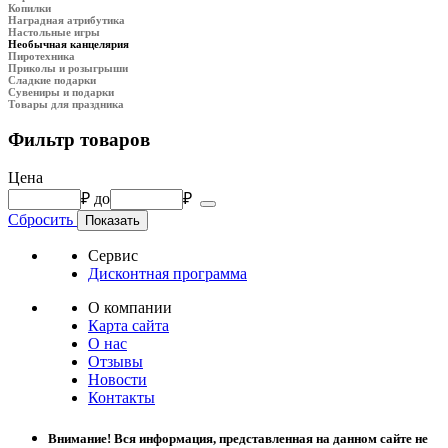
Копилки
Наградная атрибутика
Настольные игры
Необычная канцелярия
Пиротехника
Приколы и розыгрыши
Сладкие подарки
Сувениры и подарки
Товары для праздника
Фильтр товаров
Цена
₽
до
₽
Сбросить
Сервис
Дисконтная программа
О компании
Карта сайта
О нас
Отзывы
Новости
Контакты
Внимание! Вся информация, представленная на данном сайте не