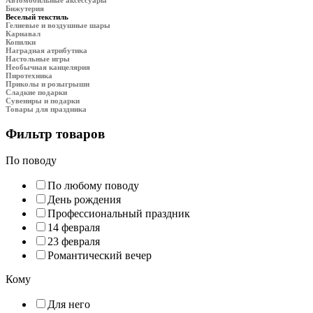
Бижутерия
Веселый текстиль
Гелиевые и воздушные шары
Карнавал
Копилки
Наградная атрибутика
Настольные игры
Необычная канцелярия
Пиротехника
Приколы и розыгрыши
Сладкие подарки
Сувениры и подарки
Товары для праздника
Фильтр товаров
По поводу
По любому поводу
День рождения
Профессиональный праздник
14 февраля
23 февраля
Романтический вечер
Кому
Для него