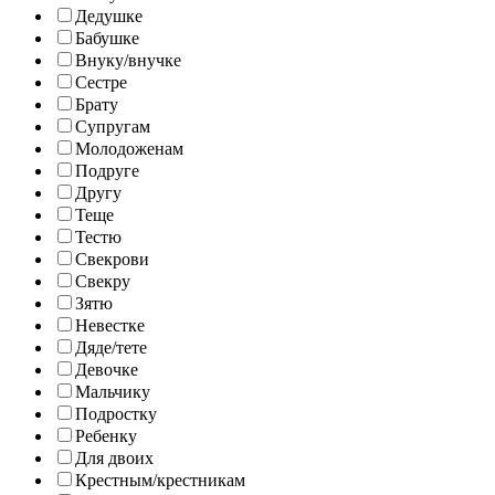
Дедушке
Бабушке
Внуку/внучке
Сестре
Брату
Супругам
Молодоженам
Подруге
Другу
Теще
Тестю
Свекрови
Свекру
Зятю
Невестке
Дяде/тете
Девочке
Мальчику
Подростку
Ребенку
Для двоих
Крестным/крестникам