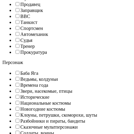
Продавец
Заправщик
ВВС
Танкист
Спортсмен
Автомеханик
Судья
Тренер
Прокуратура
Персонаж
Баба Яга
Ведьмы, колдуньи
Времена года
Звери, насекомые, птицы
Исторические
Национальные костюмы
Новогодние костюмы
Клоуны, петрушки, скоморохи, шуты
Разбойники и пираты, бандиты
Сказочные мультперсонажи
Солдаты, воины