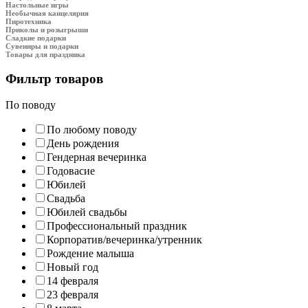
Настольные игры
Необычная канцелярия
Пиротехника
Приколы и розыгрыши
Сладкие подарки
Сувениры и подарки
Товары для праздника
Фильтр товаров
По поводу
По любому поводу
День рождения
Гендерная вечеринка
Годовасие
Юбилей
Свадьба
Юбилей свадьбы
Профессиональный праздник
Корпоратив/вечеринка/утренник
Рождение малыша
Новый год
14 февраля
23 февраля