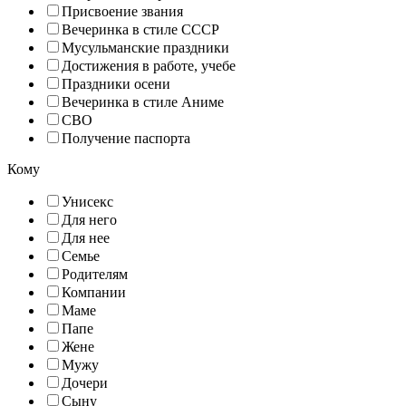
Присвоение звания
Вечеринка в стиле СССР
Мусульманские праздники
Достижения в работе, учебе
Праздники осени
Вечеринка в стиле Аниме
СВО
Получение паспорта
Кому
Унисекс
Для него
Для нее
Семье
Родителям
Компании
Маме
Папе
Жене
Мужу
Дочери
Сыну