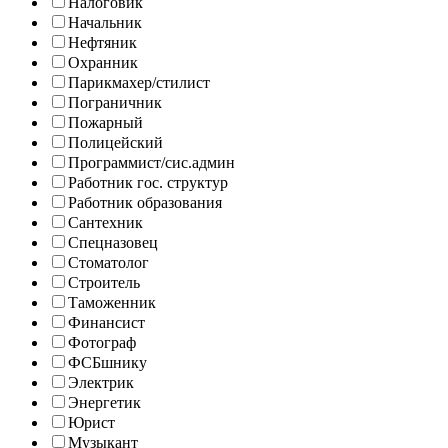
Налоговик
Начальник
Нефтяник
Охранник
Парикмахер/стилист
Пограничник
Пожарный
Полицейский
Программист/сис.админ
Работник гос. структур
Работник образования
Сантехник
Спецназовец
Стоматолог
Строитель
Таможенник
Финансист
Фотограф
ФСБшнику
Электрик
Энергетик
Юрист
Музыкант