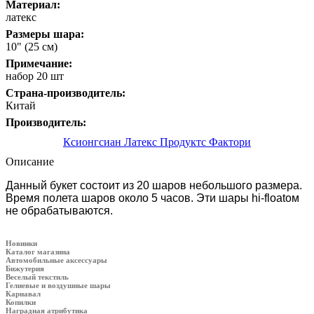
Материал:
латекс
Размеры шара:
10" (25 см)
Примечание:
набор 20 шт
Страна-производитель:
Китай
Производитель:
Ксионгсиан Латекс Продуктс Фактори
Описание
Данный букет состоит из 20 шаров небольшого размера.
Время полета шаров около 5 часов. Эти шары hi-floatом
не обрабатываются.
Новинки
Каталог магазина
Автомобильные аксессуары
Бижутерия
Веселый текстиль
Гелиевые и воздушные шары
Карнавал
Копилки
Наградная атрибутика