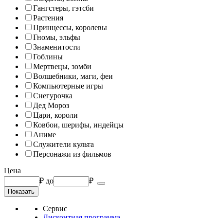
Гангстеры, гэтсби
Растения
Принцессы, королевы
Гномы, эльфы
Знаменитости
Гоблины
Мертвецы, зомби
Волшебники, маги, феи
Компьютерные игры
Снегурочка
Дед Мороз
Цари, короли
Ковбои, шерифы, индейцы
Аниме
Служители культа
Персонажи из фильмов
Цена
₽
до
₽
Сервис
Дисконтная программа