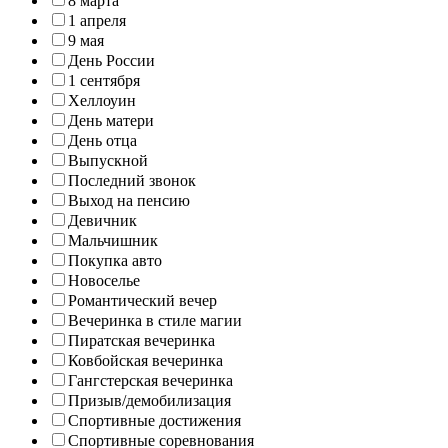
8 марта
1 апреля
9 мая
День России
1 сентября
Хеллоуин
День матери
День отца
Выпускной
Последний звонок
Выход на пенсию
Девичник
Мальчишник
Покупка авто
Новоселье
Романтический вечер
Вечеринка в стиле магии
Пиратская вечеринка
Ковбойская вечеринка
Гангстерская вечеринка
Призыв/демобилизация
Спортивные достижения
Спортивные соревнования