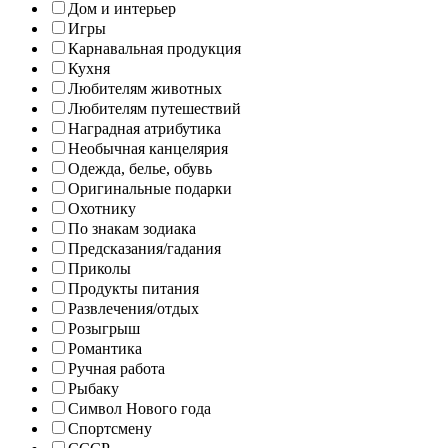
Дом и интерьер
Игры
Карнавальная продукция
Кухня
Любителям животных
Любителям путешествий
Наградная атрибутика
Необычная канцелярия
Одежда, белье, обувь
Оригинальные подарки
Охотнику
По знакам зодиака
Предсказания/гадания
Приколы
Продукты питания
Развлечения/отдых
Розыгрыш
Романтика
Ручная работа
Рыбаку
Символ Нового года
Спортсмену