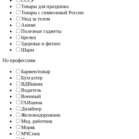
СССР
Товары для праздника
Товары с символикой России
Уход за телом
Аниме
Полезные гаджеты
брелки
Здоровье и фитнес
Шары
По профессиям
Бармен/повар
Бухгалтер
ВДВшник
Водитель
Военный
ГАИшник
Дизайнер
Железнодорожник
Мед. работник
Моряк
МЧСник