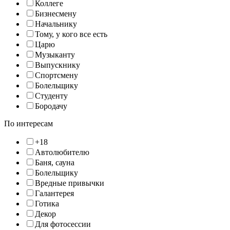
Коллеге
Бизнесмену
Начальнику
Тому, у кого все есть
Царю
Музыканту
Выпускнику
Спортсмену
Болельщику
Студенту
Бородачу
По интересам
+18
Автолюбителю
Баня, сауна
Болельщику
Вредные привычки
Галантерея
Готика
Декор
Для фотосессии