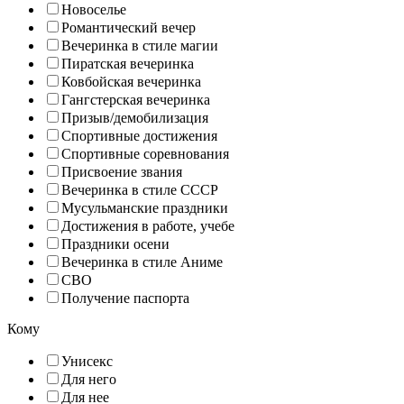
Новоселье
Романтический вечер
Вечеринка в стиле магии
Пиратская вечеринка
Ковбойская вечеринка
Гангстерская вечеринка
Призыв/демобилизация
Спортивные достижения
Спортивные соревнования
Присвоение звания
Вечеринка в стиле СССР
Мусульманские праздники
Достижения в работе, учебе
Праздники осени
Вечеринка в стиле Аниме
СВО
Получение паспорта
Кому
Унисекс
Для него
Для нее