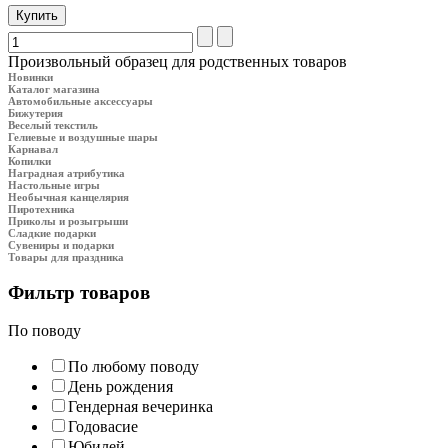
Произвольный образец для родственных товаров
Новинки
Каталог магазина
Автомобильные аксессуары
Бижутерия
Веселый текстиль
Гелиевые и воздушные шары
Карнавал
Копилки
Наградная атрибутика
Настольные игры
Необычная канцелярия
Пиротехника
Приколы и розыгрыши
Сладкие подарки
Сувениры и подарки
Товары для праздника
Фильтр товаров
По поводу
По любому поводу
День рождения
Гендерная вечеринка
Годовасие
Юбилей