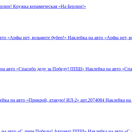
ерлин!
Кружка керамическая «На Берлин!»
вто «Арфы нет, возьмите бубен!»
Наклейка на авто «Арфы нет, в
 на авто «Спасибо деду за Победу! ППШ»
Наклейка на авто «Сп
ейка на авто «Прикрой, атакую! ИЛ-2» арт.2074084
Наклейка на 
 на авто «С днем Победы! Автомат ППШ»
Наклейка на авто «С