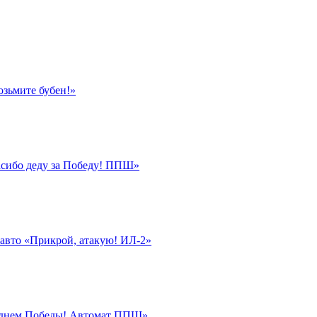
озьмите бубен!»
асибо деду за Победу! ППШ»
авто «Прикрой, атакую! ИЛ-2»
 днем Победы! Автомат ППШ»