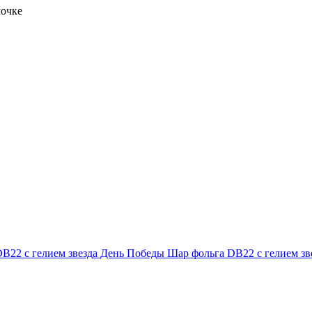
лочке
B22 с гелием звезда День Победы
Шар фольга DB22 с гелием зв