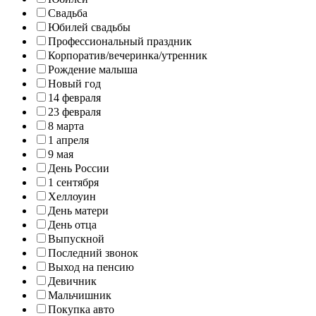
Свадьба
Юбилей свадьбы
Профессиональный праздник
Корпоратив/вечеринка/утренник
Рождение малыша
Новый год
14 февраля
23 февраля
8 марта
1 апреля
9 мая
День России
1 сентября
Хеллоуин
День матери
День отца
Выпускной
Последний звонок
Выход на пенсию
Девичник
Мальчишник
Покупка авто