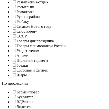
Развлечения/отдых
Розыгрыш
Романтика
Ручная работа
Рыбаку
Символ Нового года
Спортсмену
СССР
Товары для праздника
Товары с символикой России
Уход за телом
Аниме
Полезные гаджеты
брелки
Здоровье и фитнес
Шары
По профессиям
Бармен/повар
Бухгалтер
ВДВшник
Водитель