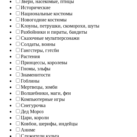
Звери, насекомые, птицы
Исторические
Национальные костюмы
Новогодние костюмы
Клоуны, петрушки, скоморохи, шуты
Разбойники и пираты, бандиты
Сказочные мультперсонажи
Солдаты, воины
Гангстеры, гэтсби
Растения
Принцессы, королевы
Гномы, эльфы
Знаменитости
Гоблины
Мертвецы, зомби
Волшебники, маги, феи
Компьютерные игры
Снегурочка
Дед Мороз
Цари, короли
Ковбои, шерифы, индейцы
Аниме
Служители культа