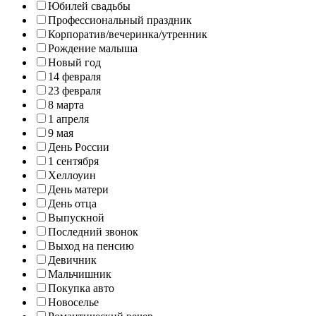
Юбилей свадьбы
Профессиональный праздник
Корпоратив/вечеринка/утренник
Рождение малыша
Новый год
14 февраля
23 февраля
8 марта
1 апреля
9 мая
День России
1 сентября
Хеллоуин
День матери
День отца
Выпускной
Последний звонок
Выход на пенсию
Девичник
Мальчишник
Покупка авто
Новоселье