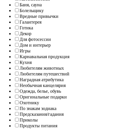
Баня, сауна
Болельщику
Вредные привычки
Галантерея
Готика
Декор
Для фотосессии
Дом и интерьер
Игры
Карнавальная продукция
Кухня
Любителям животных
Любителям путешествий
Наградная атрибутика
Необычная канцелярия
Одежда, белье, обувь
Оригинальные подарки
Охотнику
По знакам зодиака
Предсказания/гадания
Приколы
Продукты питания