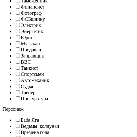
Таможенник
Финансист
Фотограф
ФСБшнику
Электрик
Энергетик
Юрист
Музыкант
Продавец
Заправщик
ВВС
Танкист
Спортсмен
Автомеханик
Судья
Тренер
Прокуратура
Персонаж
Баба Яга
Ведьмы, колдуньи
Времена года