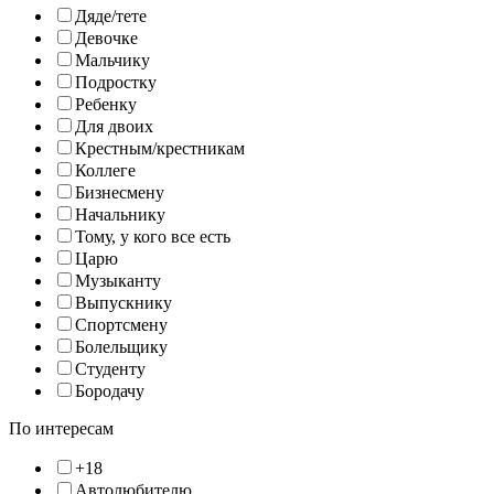
Дяде/тете
Девочке
Мальчику
Подростку
Ребенку
Для двоих
Крестным/крестникам
Коллеге
Бизнесмену
Начальнику
Тому, у кого все есть
Царю
Музыканту
Выпускнику
Спортсмену
Болельщику
Студенту
Бородачу
По интересам
+18
Автолюбителю