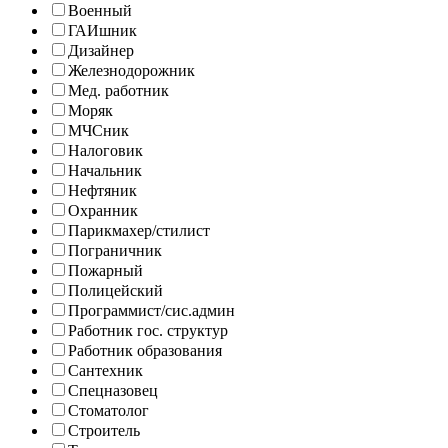
Военный
ГАИшник
Дизайнер
Железнодорожник
Мед. работник
Моряк
МЧСник
Налоговик
Начальник
Нефтяник
Охранник
Парикмахер/стилист
Пограничник
Пожарный
Полицейский
Программист/сис.админ
Работник гос. структур
Работник образования
Сантехник
Спецназовец
Стоматолог
Строитель