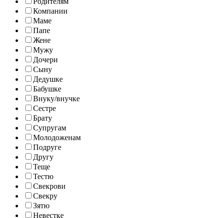
Родителям
Компании
Маме
Папе
Жене
Мужу
Дочери
Сыну
Дедушке
Бабушке
Внуку/внучке
Сестре
Брату
Супругам
Молодоженам
Подруге
Другу
Теще
Тестю
Свекрови
Свекру
Зятю
Невестке