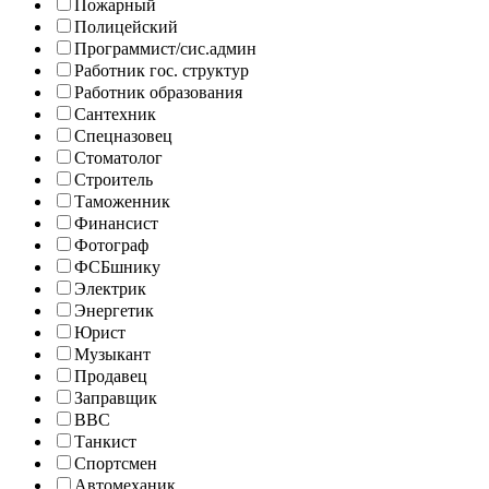
Пожарный
Полицейский
Программист/сис.админ
Работник гос. структур
Работник образования
Сантехник
Спецназовец
Стоматолог
Строитель
Таможенник
Финансист
Фотограф
ФСБшнику
Электрик
Энергетик
Юрист
Музыкант
Продавец
Заправщик
ВВС
Танкист
Спортсмен
Автомеханик