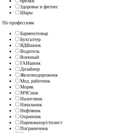
брелки
Здоровье и фитнес
Шары
По профессиям
Бармен/повар
Бухгалтер
ВДВшник
Водитель
Военный
ГАИшник
Дизайнер
Железнодорожник
Мед. работник
Моряк
МЧСник
Налоговик
Начальник
Нефтяник
Охранник
Парикмахер/стилист
Пограничник