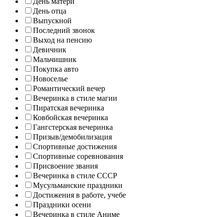
День матери
День отца
Выпускной
Последний звонок
Выход на пенсию
Девичник
Мальчишник
Покупка авто
Новоселье
Романтический вечер
Вечеринка в стиле магии
Пиратская вечеринка
Ковбойская вечеринка
Гангстерская вечеринка
Призыв/демобилизация
Спортивные достижения
Спортивные соревнования
Присвоение звания
Вечеринка в стиле СССР
Мусульманские праздники
Достижения в работе, учебе
Праздники осени
Вечеринка в стиле Аниме