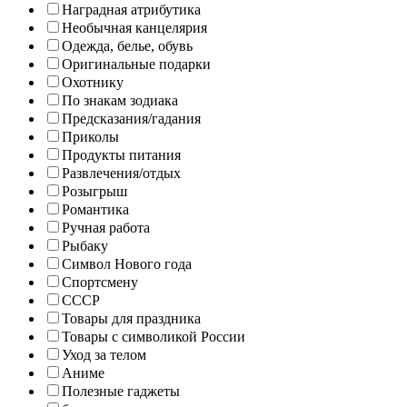
Наградная атрибутика
Необычная канцелярия
Одежда, белье, обувь
Оригинальные подарки
Охотнику
По знакам зодиака
Предсказания/гадания
Приколы
Продукты питания
Развлечения/отдых
Розыгрыш
Романтика
Ручная работа
Рыбаку
Символ Нового года
Спортсмену
СССР
Товары для праздника
Товары с символикой России
Уход за телом
Аниме
Полезные гаджеты