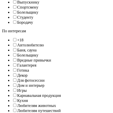
Выпускнику
Спортсмену
Болельщику
Студенту
Бородачу
По интересам
+18
Автолюбителю
Баня, сауна
Болельщику
Вредные привычки
Галантерея
Готика
Декор
Для фотосессии
Дом и интерьер
Игры
Карнавальная продукция
Кухня
Любителям животных
Любителям путешествий