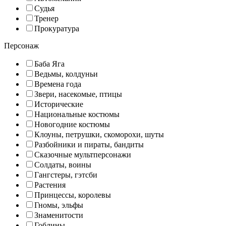
Судья
Тренер
Прокуратура
Персонаж
Баба Яга
Ведьмы, колдуньи
Времена года
Звери, насекомые, птицы
Исторические
Национальные костюмы
Новогодние костюмы
Клоуны, петрушки, скоморохи, шуты
Разбойники и пираты, бандиты
Сказочные мультперсонажи
Солдаты, воины
Гангстеры, гэтсби
Растения
Принцессы, королевы
Гномы, эльфы
Знаменитости
Гоблины