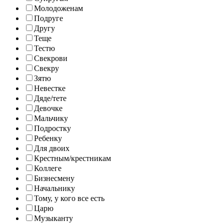
Молодоженам
Подруге
Другу
Теще
Тестю
Свекрови
Свекру
Зятю
Невестке
Дяде/тете
Девочке
Мальчику
Подростку
Ребенку
Для двоих
Крестным/крестникам
Коллеге
Бизнесмену
Начальнику
Тому, у кого все есть
Царю
Музыканту