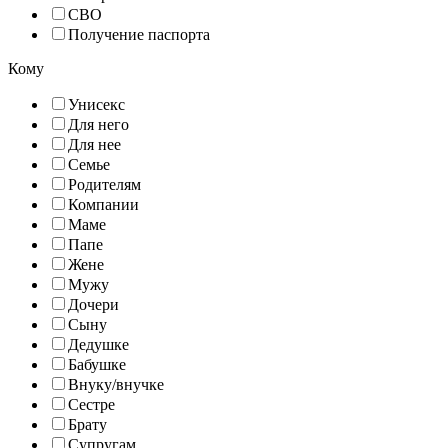
СВО
Получение паспорта
Кому
Унисекс
Для него
Для нее
Семье
Родителям
Компании
Маме
Папе
Жене
Мужу
Дочери
Сыну
Дедушке
Бабушке
Внуку/внучке
Сестре
Брату
Супругам