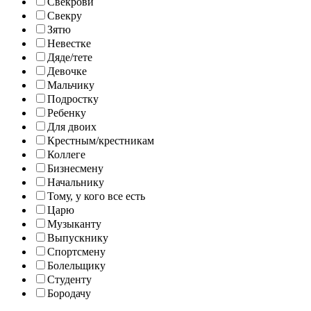
Свекрови
Свекру
Зятю
Невестке
Дяде/тете
Девочке
Мальчику
Подростку
Ребенку
Для двоих
Крестным/крестникам
Коллеге
Бизнесмену
Начальнику
Тому, у кого все есть
Царю
Музыканту
Выпускнику
Спортсмену
Болельщику
Студенту
Бородачу