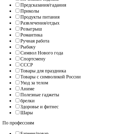
Предсказания/гадания
Приколы
Продукты питания
Развлечения/отдых
Розыгрыш
Романтика
Ручная работа
Рыбаку
Символ Нового года
Спортсмену
СССР
Товары для праздника
Товары с символикой России
Уход за телом
Аниме
Полезные гаджеты
брелки
Здоровье и фитнес
Шары
По профессиям
Бармен/повар