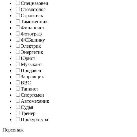
Спецназовец
Стоматолог
Строитель
Таможенник
Финансист
Фотограф
ФСБшнику
Электрик
Энергетик
Юрист
Музыкант
Продавец
Заправщик
ВВС
Танкист
Спортсмен
Автомеханик
Судья
Тренер
Прокуратура
Персонаж