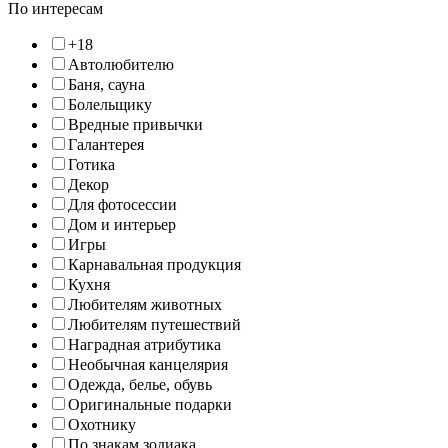
По интересам
+18
Автолюбителю
Баня, сауна
Болельщику
Вредные привычки
Галантерея
Готика
Декор
Для фотосессии
Дом и интерьер
Игры
Карнавальная продукция
Кухня
Любителям животных
Любителям путешествий
Наградная атрибутика
Необычная канцелярия
Одежда, белье, обувь
Оригинальные подарки
Охотнику
По знакам зодиака