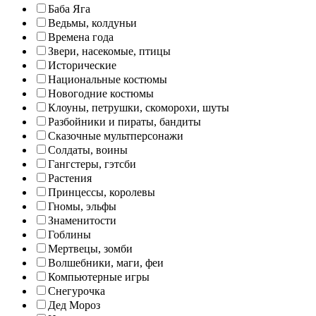
Баба Яга
Ведьмы, колдуньи
Времена года
Звери, насекомые, птицы
Исторические
Национальные костюмы
Новогодние костюмы
Клоуны, петрушки, скоморохи, шуты
Разбойники и пираты, бандиты
Сказочные мультперсонажи
Солдаты, воины
Гангстеры, гэтсби
Растения
Принцессы, королевы
Гномы, эльфы
Знаменитости
Гоблины
Мертвецы, зомби
Волшебники, маги, феи
Компьютерные игры
Снегурочка
Дед Мороз