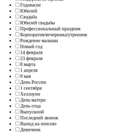
Годовасие
Юбилей
Свадьба
Юбилей свадьбы
Профессиональный праздник
Корпоратив/вечеринка/утренник
Рождение малыша
Новый год
14 февраля
23 февраля
8 марта
1 апреля
9 мая
День России
1 сентября
Хеллоуин
День матери
День отца
Выпускной
Последний звонок
Выход на пенсию
Девичник