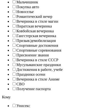
Мальчишник
Покупка авто
Новоселье
Романтический вечер
Вечеринка в стиле магии
Пиратская вечеринка
Ковбойская вечеринка
Гангстерская вечеринка
Призыв/демобилизация
Спортивные достижения
Спортивные соревнования
Присвоение звания
Вечеринка в стиле СССР
Мусульманские праздники
Достижения в работе, учебе
Праздники осени
Вечеринка в стиле Аниме
СВО
Получение паспорта
Кому
Унисекс