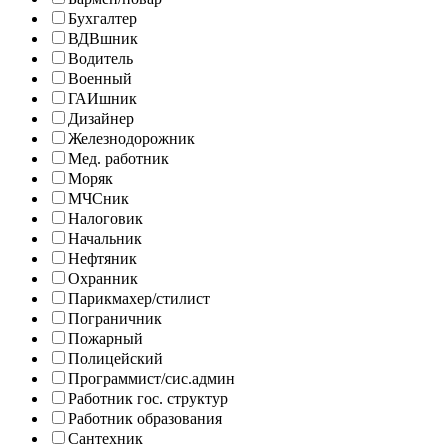
Бухгалтер
ВДВшник
Водитель
Военный
ГАИшник
Дизайнер
Железнодорожник
Мед. работник
Моряк
МЧСник
Налоговик
Начальник
Нефтяник
Охранник
Парикмахер/стилист
Пограничник
Пожарный
Полицейский
Программист/сис.админ
Работник гос. структур
Работник образования
Сантехник