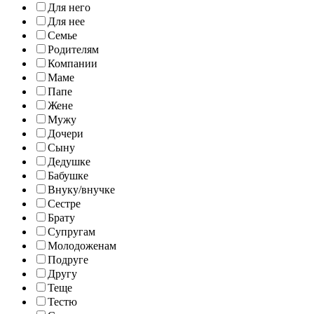
Для него
Для нее
Семье
Родителям
Компании
Маме
Папе
Жене
Мужу
Дочери
Сыну
Дедушке
Бабушке
Внуку/внучке
Сестре
Брату
Супругам
Молодоженам
Подруге
Другу
Теще
Тестю