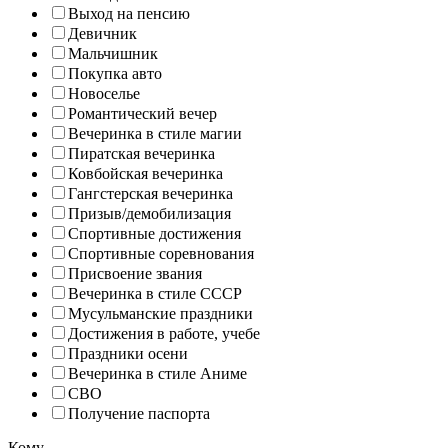
Выход на пенсию
Девичник
Мальчишник
Покупка авто
Новоселье
Романтический вечер
Вечеринка в стиле магии
Пиратская вечеринка
Ковбойская вечеринка
Гангстерская вечеринка
Призыв/демобилизация
Спортивные достижения
Спортивные соревнования
Присвоение звания
Вечеринка в стиле СССР
Мусульманские праздники
Достижения в работе, учебе
Праздники осени
Вечеринка в стиле Аниме
СВО
Получение паспорта
Кому