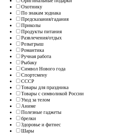
Оригинальные подарки
Охотнику
По знакам зодиака
Предсказания/гадания
Приколы
Продукты питания
Развлечения/отдых
Розыгрыш
Романтика
Ручная работа
Рыбаку
Символ Нового года
Спортсмену
СССР
Товары для праздника
Товары с символикой России
Уход за телом
Аниме
Полезные гаджеты
брелки
Здоровье и фитнес
Шары