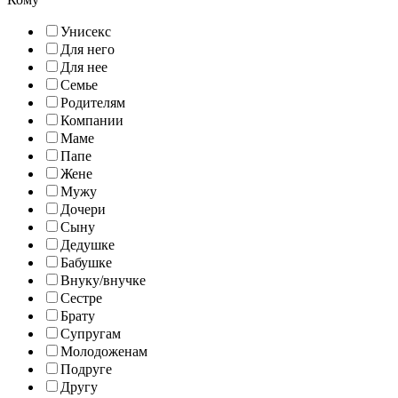
Унисекс
Для него
Для нее
Семье
Родителям
Компании
Маме
Папе
Жене
Мужу
Дочери
Сыну
Дедушке
Бабушке
Внуку/внучке
Сестре
Брату
Супругам
Молодоженам
Подруге
Другу