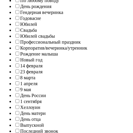
По любому поводу
День рождения
Гендерная вечеринка
Годовасие
Юбилей
Свадьба
Юбилей свадьбы
Профессиональный праздник
Корпоратив/вечеринка/утренник
Рождение малыша
Новый год
14 февраля
23 февраля
8 марта
1 апреля
9 мая
День России
1 сентября
Хеллоуин
День матери
День отца
Выпускной
Последний звонок