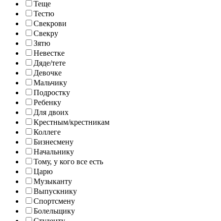
Теще
Тестю
Свекрови
Свекру
Зятю
Невестке
Дяде/тете
Девочке
Мальчику
Подростку
Ребенку
Для двоих
Крестным/крестникам
Коллеге
Бизнесмену
Начальнику
Тому, у кого все есть
Царю
Музыканту
Выпускнику
Спортсмену
Болельщику
Студенту