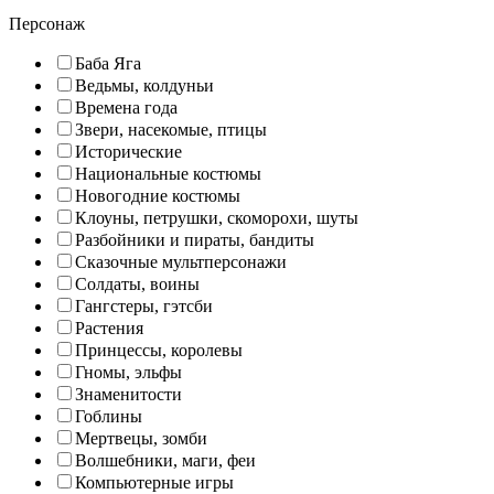
Персонаж
Баба Яга
Ведьмы, колдуньи
Времена года
Звери, насекомые, птицы
Исторические
Национальные костюмы
Новогодние костюмы
Клоуны, петрушки, скоморохи, шуты
Разбойники и пираты, бандиты
Сказочные мультперсонажи
Солдаты, воины
Гангстеры, гэтсби
Растения
Принцессы, королевы
Гномы, эльфы
Знаменитости
Гоблины
Мертвецы, зомби
Волшебники, маги, феи
Компьютерные игры