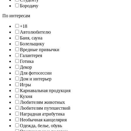
Бородачу
По интересам
+18
Автолюбителю
Баня, сауна
Болельщику
Вредные привычки
Галантерея
Готика
Декор
Для фотосессии
Дом и интерьер
Игры
Карнавальная продукция
Кухня
Любителям животных
Любителям путешествий
Наградная атрибутика
Необычная канцелярия
Одежда, белье, обувь