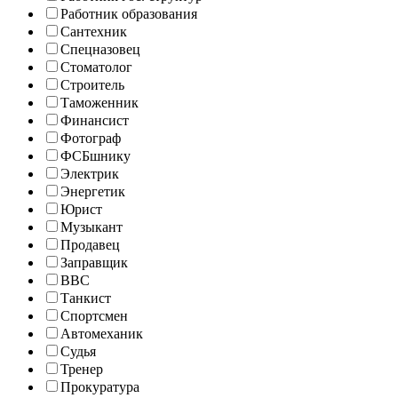
Работник образования
Сантехник
Спецназовец
Стоматолог
Строитель
Таможенник
Финансист
Фотограф
ФСБшнику
Электрик
Энергетик
Юрист
Музыкант
Продавец
Заправщик
ВВС
Танкист
Спортсмен
Автомеханик
Судья
Тренер
Прокуратура