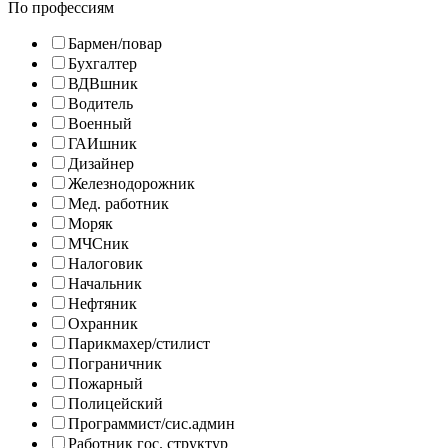
По профессиям
Бармен/повар
Бухгалтер
ВДВшник
Водитель
Военный
ГАИшник
Дизайнер
Железнодорожник
Мед. работник
Моряк
МЧСник
Налоговик
Начальник
Нефтяник
Охранник
Парикмахер/стилист
Пограничник
Пожарный
Полицейский
Программист/сис.админ
Работник гос. структур