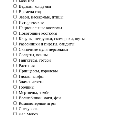
Баба Яга
Ведьмы, колдуньи
Времена года
Звери, насекомые, птицы
Исторические
Национальные костюмы
Новогодние костюмы
Клоуны, петрушки, скоморохи, шуты
Разбойники и пираты, бандиты
Сказочные мультперсонажи
Солдаты, воины
Гангстеры, гэтсби
Растения
Принцессы, королевы
Гномы, эльфы
Знаменитости
Гоблины
Мертвецы, зомби
Волшебники, маги, феи
Компьютерные игры
Снегурочка
Дед Мороз