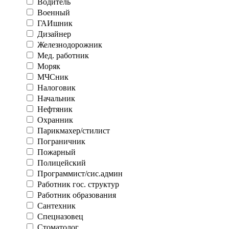
Водитель
Военный
ГАИшник
Дизайнер
Железнодорожник
Мед. работник
Моряк
МЧСник
Налоговик
Начальник
Нефтяник
Охранник
Парикмахер/стилист
Пограничник
Пожарный
Полицейский
Программист/сис.админ
Работник гос. структур
Работник образования
Сантехник
Спецназовец
Стоматолог