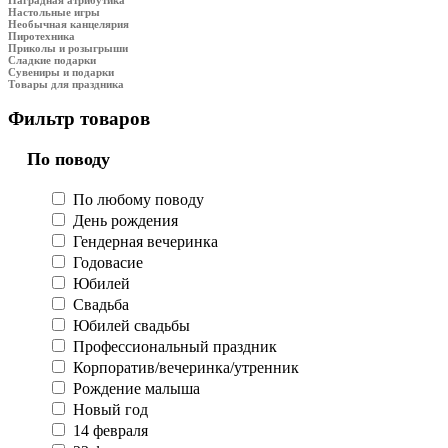
Настольные игры
Необычная канцелярия
Пиротехника
Приколы и розыгрыши
Сладкие подарки
Сувениры и подарки
Товары для праздника
Фильтр товаров
По поводу
По любому поводу
День рождения
Гендерная вечеринка
Годовасие
Юбилей
Свадьба
Юбилей свадьбы
Профессиональный праздник
Корпоратив/вечеринка/утренник
Рождение малыша
Новый год
14 февраля