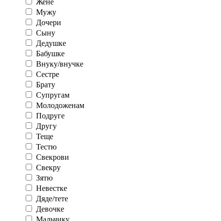
Жене
Мужу
Дочери
Сыну
Дедушке
Бабушке
Внуку/внучке
Сестре
Брату
Супругам
Молодоженам
Подруге
Другу
Теще
Тестю
Свекрови
Свекру
Зятю
Невестке
Дяде/тете
Девочке
Мальчику