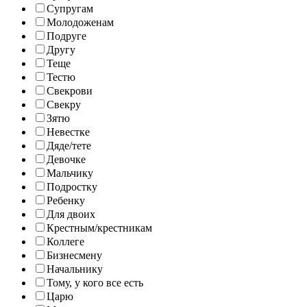
Супругам
Молодоженам
Подруге
Другу
Теще
Тестю
Свекрови
Свекру
Зятю
Невестке
Дяде/тете
Девочке
Мальчику
Подростку
Ребенку
Для двоих
Крестным/крестникам
Коллеге
Бизнесмену
Начальнику
Тому, у кого все есть
Царю