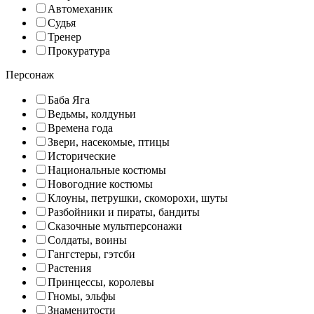
Автомеханик
Судья
Тренер
Прокуратура
Персонаж
Баба Яга
Ведьмы, колдуньи
Времена года
Звери, насекомые, птицы
Исторические
Национальные костюмы
Новогодние костюмы
Клоуны, петрушки, скоморохи, шуты
Разбойники и пираты, бандиты
Сказочные мультперсонажи
Солдаты, воины
Гангстеры, гэтсби
Растения
Принцессы, королевы
Гномы, эльфы
Знаменитости