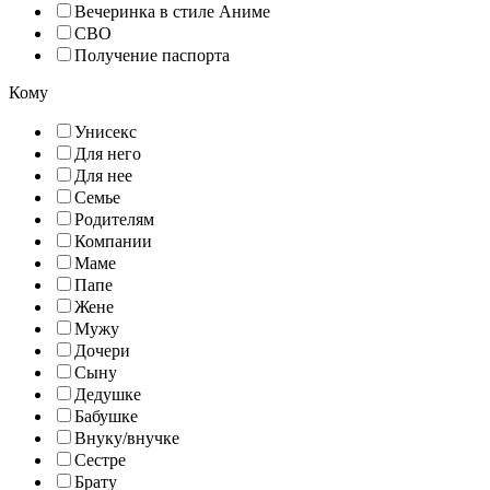
Вечеринка в стиле Аниме
СВО
Получение паспорта
Кому
Унисекс
Для него
Для нее
Семье
Родителям
Компании
Маме
Папе
Жене
Мужу
Дочери
Сыну
Дедушке
Бабушке
Внуку/внучке
Сестре
Брату