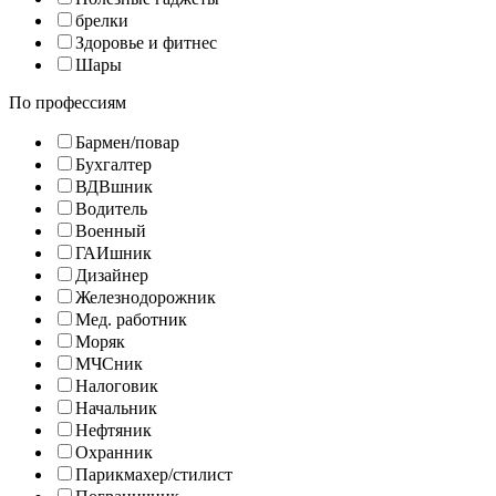
брелки
Здоровье и фитнес
Шары
По профессиям
Бармен/повар
Бухгалтер
ВДВшник
Водитель
Военный
ГАИшник
Дизайнер
Железнодорожник
Мед. работник
Моряк
МЧСник
Налоговик
Начальник
Нефтяник
Охранник
Парикмахер/стилист