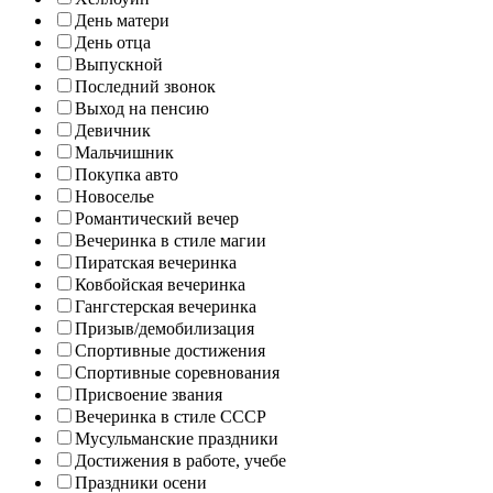
День матери
День отца
Выпускной
Последний звонок
Выход на пенсию
Девичник
Мальчишник
Покупка авто
Новоселье
Романтический вечер
Вечеринка в стиле магии
Пиратская вечеринка
Ковбойская вечеринка
Гангстерская вечеринка
Призыв/демобилизация
Спортивные достижения
Спортивные соревнования
Присвоение звания
Вечеринка в стиле СССР
Мусульманские праздники
Достижения в работе, учебе
Праздники осени