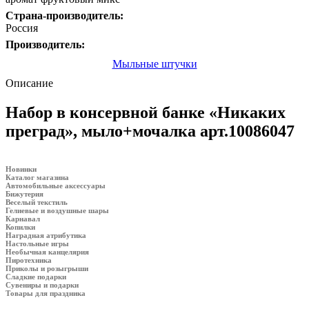
Страна-производитель:
Россия
Производитель:
Мыльные штучки
Описание
Набор в консервной банке «Никаких
преград», мыло+мочалка арт.10086047
Новинки
Каталог магазина
Автомобильные аксессуары
Бижутерия
Веселый текстиль
Гелиевые и воздушные шары
Карнавал
Копилки
Наградная атрибутика
Настольные игры
Необычная канцелярия
Пиротехника
Приколы и розыгрыши
Сладкие подарки
Сувениры и подарки
Товары для праздника