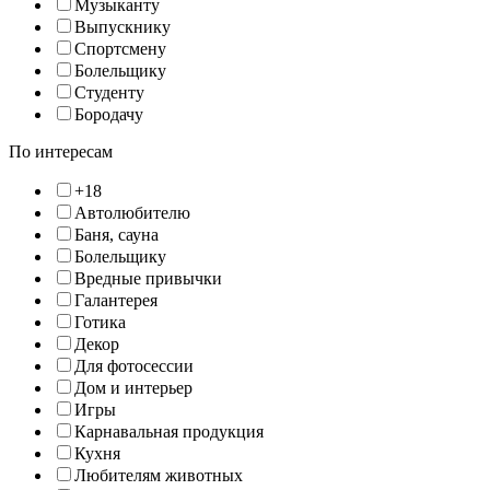
Музыканту
Выпускнику
Спортсмену
Болельщику
Студенту
Бородачу
По интересам
+18
Автолюбителю
Баня, сауна
Болельщику
Вредные привычки
Галантерея
Готика
Декор
Для фотосессии
Дом и интерьер
Игры
Карнавальная продукция
Кухня
Любителям животных