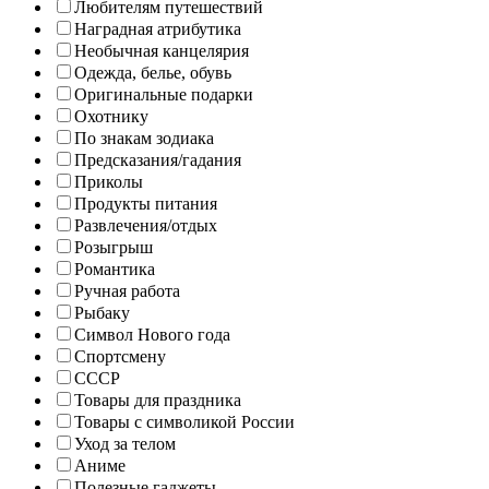
Любителям путешествий
Наградная атрибутика
Необычная канцелярия
Одежда, белье, обувь
Оригинальные подарки
Охотнику
По знакам зодиака
Предсказания/гадания
Приколы
Продукты питания
Развлечения/отдых
Розыгрыш
Романтика
Ручная работа
Рыбаку
Символ Нового года
Спортсмену
СССР
Товары для праздника
Товары с символикой России
Уход за телом
Аниме
Полезные гаджеты