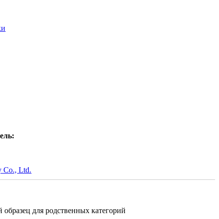
ки
ель:
y Co., Ltd.
 образец для родственных категорий