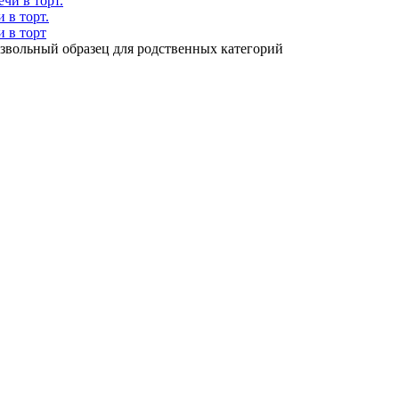
 в торт.
и в торт
звольный образец для родственных категорий