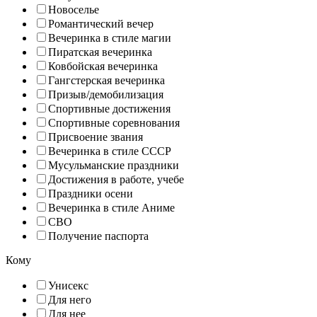
Новоселье
Романтический вечер
Вечеринка в стиле магии
Пиратская вечеринка
Ковбойская вечеринка
Гангстерская вечеринка
Призыв/демобилизация
Спортивные достижения
Спортивные соревнования
Присвоение звания
Вечеринка в стиле СССР
Мусульманские праздники
Достижения в работе, учебе
Праздники осени
Вечеринка в стиле Аниме
СВО
Получение паспорта
Кому
Унисекс
Для него
Для нее