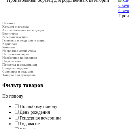
Произвольный образец для родственных категорий
Свечи
Свеч
Прои
Новинки
Каталог магазина
Автомобильные аксессуары
Бижутерия
Веселый текстиль
Гелиевые и воздушные шары
Карнавал
Копилки
Наградная атрибутика
Настольные игры
Необычная канцелярия
Пиротехника
Приколы и розыгрыши
Сладкие подарки
Сувениры и подарки
Товары для праздника
Фильтр товаров
По поводу
По любому поводу
День рождения
Гендерная вечеринка
Годовасие