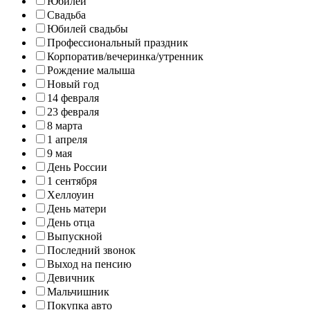
Юбилей
Свадьба
Юбилей свадьбы
Профессиональный праздник
Корпоратив/вечеринка/утренник
Рождение малыша
Новый год
14 февраля
23 февраля
8 марта
1 апреля
9 мая
День России
1 сентября
Хеллоуин
День матери
День отца
Выпускной
Последний звонок
Выход на пенсию
Девичник
Мальчишник
Покупка авто