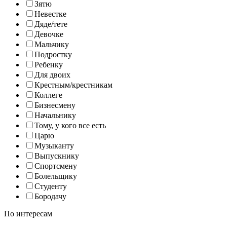
Зятю
Невестке
Дяде/тете
Девочке
Мальчику
Подростку
Ребенку
Для двоих
Крестным/крестникам
Коллеге
Бизнесмену
Начальнику
Тому, у кого все есть
Царю
Музыканту
Выпускнику
Спортсмену
Болельщику
Студенту
Бородачу
По интересам