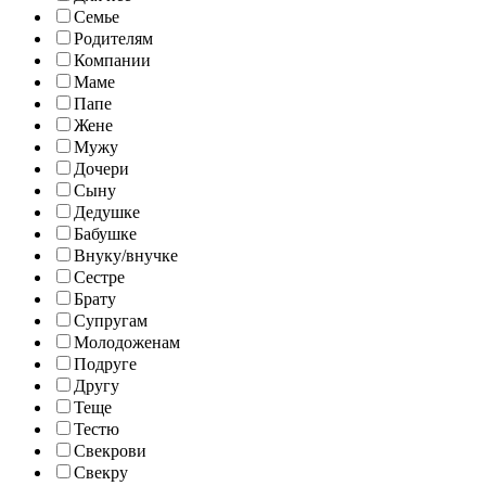
Семье
Родителям
Компании
Маме
Папе
Жене
Мужу
Дочери
Сыну
Дедушке
Бабушке
Внуку/внучке
Сестре
Брату
Супругам
Молодоженам
Подруге
Другу
Теще
Тестю
Свекрови
Свекру