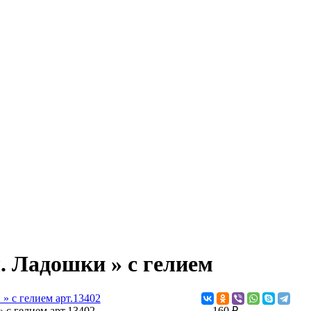
 Ладошки » с гелием
 с гелием арт.13402
160 ₽