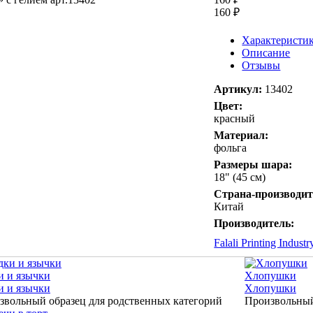
160 ₽
Характеристи
Описание
Отзывы
Артикул:
13402
Цвет:
красный
Материал:
фольга
Размеры шара:
18" (45 см)
Страна-производит
Китай
Производитель:
Falali Printing Industr
и и язычки
Хлопушки
и и язычки
Хлопушки
звольный образец для родственных категорий
Произвольный