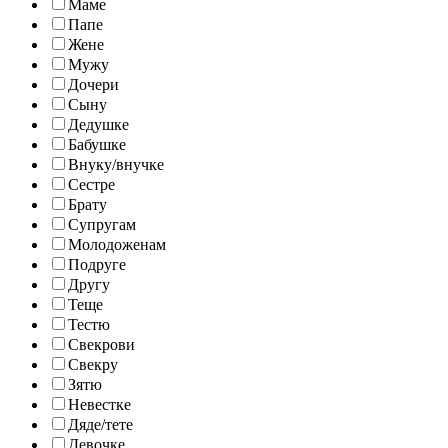
Маме
Папе
Жене
Мужу
Дочери
Сыну
Дедушке
Бабушке
Внуку/внучке
Сестре
Брату
Супругам
Молодоженам
Подруге
Другу
Теще
Тестю
Свекрови
Свекру
Зятю
Невестке
Дяде/тете
Девочке