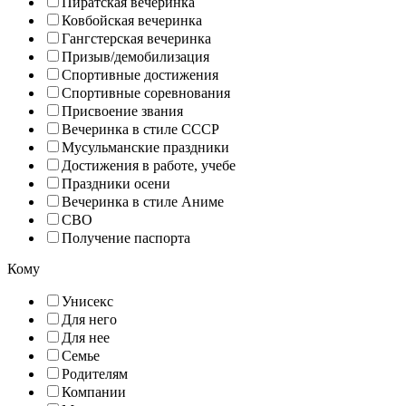
Пиратская вечеринка
Ковбойская вечеринка
Гангстерская вечеринка
Призыв/демобилизация
Спортивные достижения
Спортивные соревнования
Присвоение звания
Вечеринка в стиле СССР
Мусульманские праздники
Достижения в работе, учебе
Праздники осени
Вечеринка в стиле Аниме
СВО
Получение паспорта
Кому
Унисекс
Для него
Для нее
Семье
Родителям
Компании