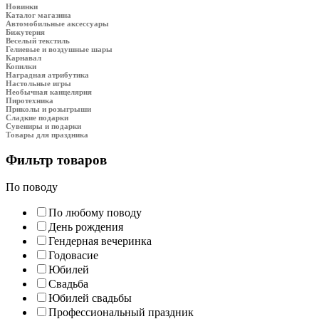
Новинки
Каталог магазина
Автомобильные аксессуары
Бижутерия
Веселый текстиль
Гелиевые и воздушные шары
Карнавал
Копилки
Наградная атрибутика
Настольные игры
Необычная канцелярия
Пиротехника
Приколы и розыгрыши
Сладкие подарки
Сувениры и подарки
Товары для праздника
Фильтр товаров
По поводу
По любому поводу
День рождения
Гендерная вечеринка
Годовасие
Юбилей
Свадьба
Юбилей свадьбы
Профессиональный праздник