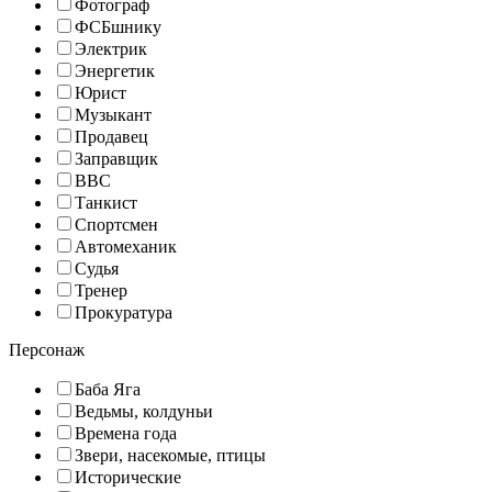
Фотограф
ФСБшнику
Электрик
Энергетик
Юрист
Музыкант
Продавец
Заправщик
ВВС
Танкист
Спортсмен
Автомеханик
Судья
Тренер
Прокуратура
Персонаж
Баба Яга
Ведьмы, колдуньи
Времена года
Звери, насекомые, птицы
Исторические