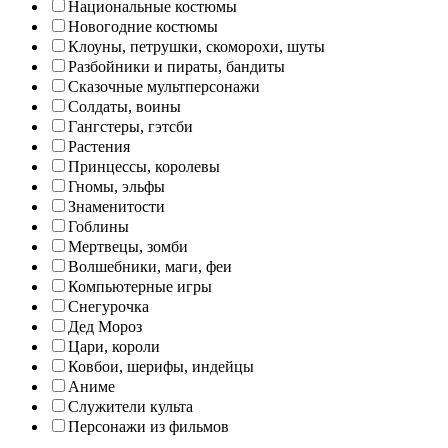
Национальные костюмы
Новогодние костюмы
Клоуны, петрушки, скоморохи, шуты
Разбойники и пираты, бандиты
Сказочные мультперсонажи
Солдаты, воины
Гангстеры, гэтсби
Растения
Принцессы, королевы
Гномы, эльфы
Знаменитости
Гоблины
Мертвецы, зомби
Волшебники, маги, феи
Компьютерные игры
Снегурочка
Дед Мороз
Цари, короли
Ковбои, шерифы, индейцы
Аниме
Служители культа
Персонажи из фильмов