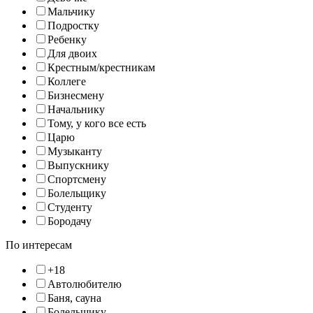
Мальчику
Подростку
Ребенку
Для двоих
Крестным/крестникам
Коллеге
Бизнесмену
Начальнику
Тому, у кого все есть
Царю
Музыканту
Выпускнику
Спортсмену
Болельщику
Студенту
Бородачу
По интересам
+18
Автолюбителю
Баня, сауна
Болельщику