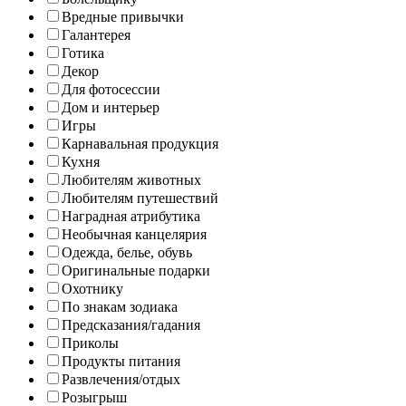
Вредные привычки
Галантерея
Готика
Декор
Для фотосессии
Дом и интерьер
Игры
Карнавальная продукция
Кухня
Любителям животных
Любителям путешествий
Наградная атрибутика
Необычная канцелярия
Одежда, белье, обувь
Оригинальные подарки
Охотнику
По знакам зодиака
Предсказания/гадания
Приколы
Продукты питания
Развлечения/отдых
Розыгрыш