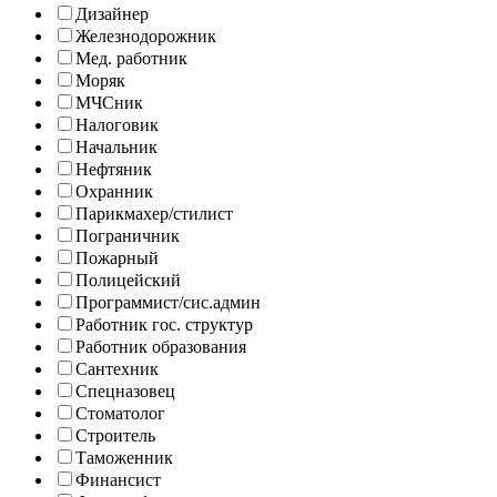
Дизайнер
Железнодорожник
Мед. работник
Моряк
МЧСник
Налоговик
Начальник
Нефтяник
Охранник
Парикмахер/стилист
Пограничник
Пожарный
Полицейский
Программист/сис.админ
Работник гос. структур
Работник образования
Сантехник
Спецназовец
Стоматолог
Строитель
Таможенник
Финансист