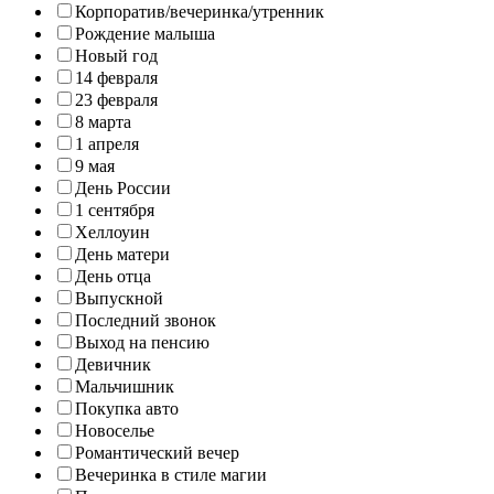
Корпоратив/вечеринка/утренник
Рождение малыша
Новый год
14 февраля
23 февраля
8 марта
1 апреля
9 мая
День России
1 сентября
Хеллоуин
День матери
День отца
Выпускной
Последний звонок
Выход на пенсию
Девичник
Мальчишник
Покупка авто
Новоселье
Романтический вечер
Вечеринка в стиле магии