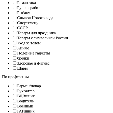
Романтика
Ручная работа
Рыбаку
Символ Нового года
Спортсмену
СССР
Товары для праздника
Товары с символикой России
Уход за телом
Аниме
Полезные гаджеты
брелки
Здоровье и фитнес
Шары
По профессиям
Бармен/повар
Бухгалтер
ВДВшник
Водитель
Военный
ГАИшник